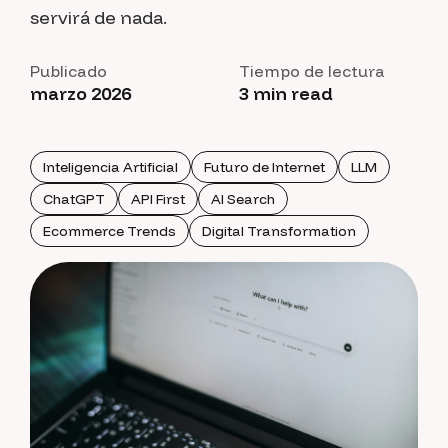
servirá de nada.
Publicado
Tiempo de lectura
marzo 2026
3 min read
Inteligencia Artificial
Futuro de Internet
LLM
ChatGPT
API First
AI Search
Ecommerce Trends
Digital Transformation