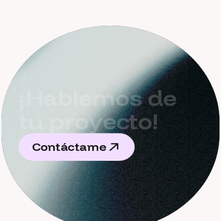
¡
H
a
b
l
e
m
o
s
d
e
t
u
p
r
o
y
e
c
t
o
!
C
o
n
t
á
c
t
a
m
e
C
o
n
t
á
c
t
a
m
e