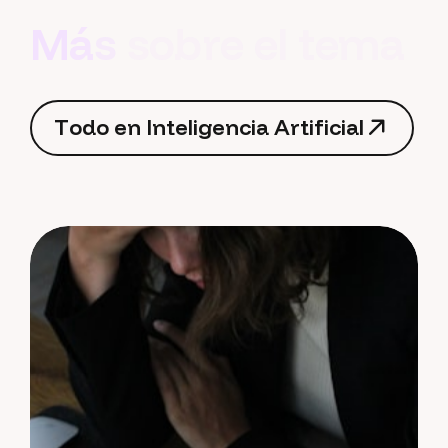
M
á
s
s
o
b
r
e
e
l
t
e
m
a
T
o
d
o
e
n
I
n
t
e
l
i
g
e
n
c
i
a
A
r
t
i
f
i
c
i
a
l
T
o
d
o
e
n
I
n
t
e
l
i
g
e
n
c
i
a
A
r
t
i
f
i
c
i
a
l