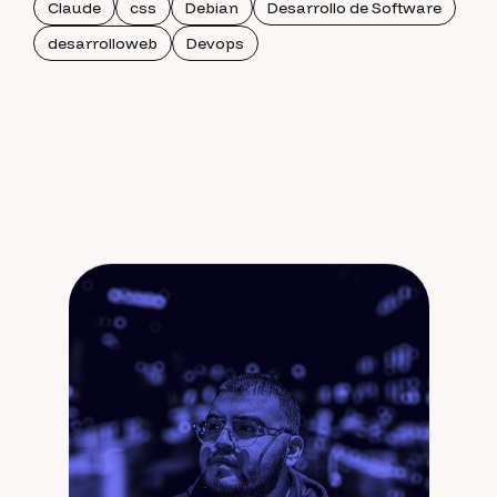
Claude
css
Debian
Desarrollo de Software
desarrolloweb
Devops