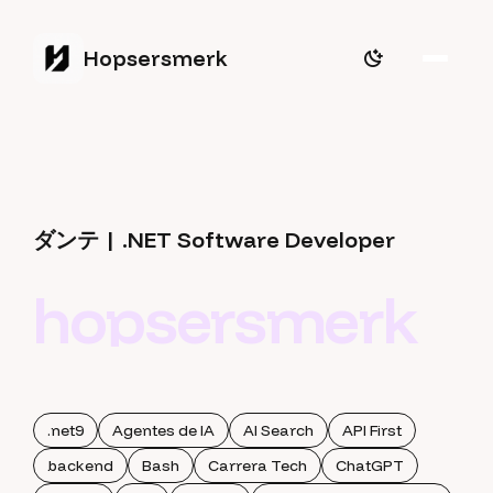
Hopsersmerk
ダンテ | .NET Software Developer
hopsersmerk
.net9
Agentes de IA
AI Search
API First
backend
Bash
Carrera Tech
ChatGPT