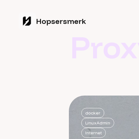
Hopsersmerk
Prox
docker
LinuxAdmin
Internet