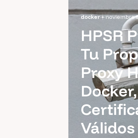
docker
noviembre 9
HPSR Pr
Tu Prop
Proxy 
Docker,
Certifi
Válidos