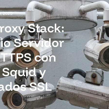
, 2025
oxy Stack:
io Servidor
HTTPS con
 Squid y
cados SSL