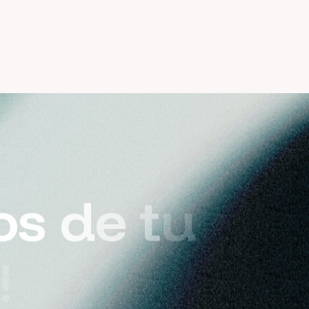
o
s
d
e
t
u
!