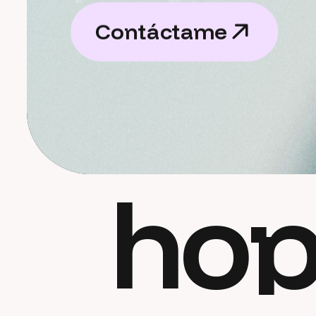
C
o
n
t
á
c
t
a
m
e
C
o
n
t
á
c
t
a
m
e
hop